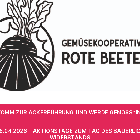
KOMM ZUR ACKERFÜHRUNG UND WERDE GENOSS*IN
/18.04.2026 – AKTIONSTAGE ZUM TAG DES BÄUERLI
WIDERSTANDS