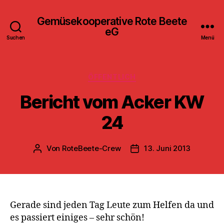
Gemüsekooperative Rote Beete
eG
Suchen
Menü
Kategorien
ÖFFENTLICH
Bericht vom Acker KW
24
Von
RoteBeete-Crew
13. Juni 2013
Beitragsautor
Veröffentlichungsdatum
Gerade sind jeden Tag Leute zum Helfen da und
es passiert einiges – sehr schön!