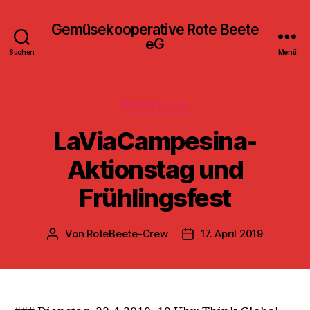
Gemüsekooperative Rote Beete
eG
Suchen
Menü
Kategorien
ÖFFENTLICH
LaViaCampesina-
Aktionstag und
Frühlingsfest
Von
RoteBeete-Crew
17. April 2019
Beitragsautor
Veröffentlichungsdatum