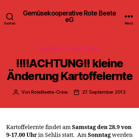
Gemüsekooperative Rote Beete
eG
Suchen
Menü
Kategorien
ALLGEMEIN
ÖFFENTLICH
!!!!ACHTUNG!! kleine
Änderung Kartoffelernte
Von
RoteBeete-Crew
27. September 2013
Beitragsautor
Veröffentlichungsdatum
Kartoffelernte findet am
Samstag den 28.9 von
9-17.00 Uhr
in Sehlis statt. Am
Sonntag
werden