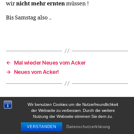
wir
nicht mehr ernten
müssen !
Bis Samstag also ..
←
Mal wieder Neues vom Acker
→
Neues vom Acker!
Wir benutzen Cookies um die Nutzerfreundlichkeit
der Webseite zu verbessen. Durch die weitere
© 2026
Gemüsekooperative Rote
Nach oben
↑
Nutzung der Webseite stimmen Sie dem zu.
Beete eG
VERSTANDEN
Datenschutzerklärung