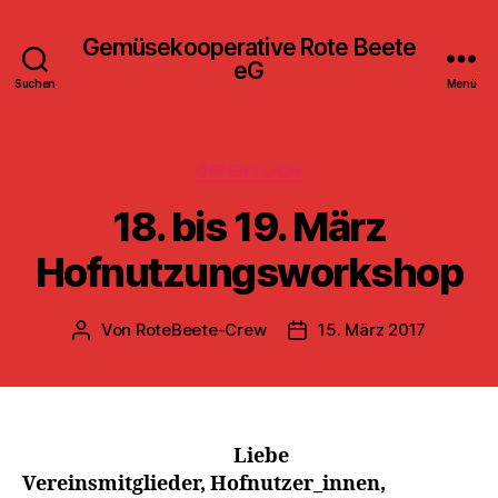
Gemüsekooperative Rote Beete
eG
Suchen
Menü
Kategorien
ÖFFENTLICH
18. bis 19. März
Hofnutzungsworkshop
Von
RoteBeete-Crew
15. März 2017
Beitragsautor
Veröffentlichungsdatum
Liebe
Vereinsmitglieder, Hofnutzer_innen,