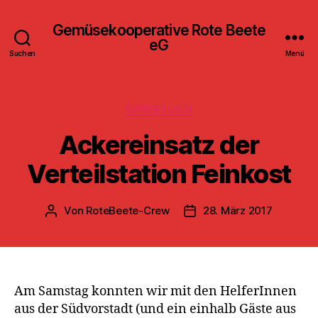
Gemüsekooperative Rote Beete
eG
Suchen
Menü
Kategorien
ÖFFENTLICH
Ackereinsatz der
Verteilstation Feinkost
Von
RoteBeete-Crew
28. März 2017
Beitragsautor
Veröffentlichungsdatum
Am Samstag konnten wir mit den HelferInnen
aus der Südvorstadt (und ein einhalb Gäste aus