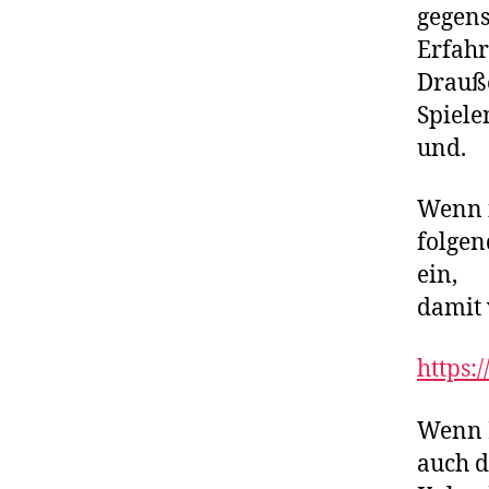
gegens
Erfahr
Drauße
Spiele
und.
Wenn i
folge
ein,
damit 
https:
Wenn E
auch d