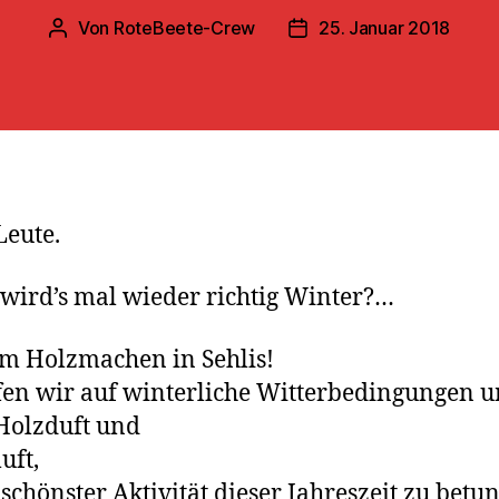
Von
RoteBeete-Crew
25. Januar 2018
Beitragsautor
Veröffentlichungsdatum
Leute.
ird’s mal wieder richtig Winter?…
m Holzmachen in Sehlis!
fen wir auf winterliche Witterbedingungen u
Holzduft und
uft,
 schönster Aktivität dieser Jahreszeit zu betun