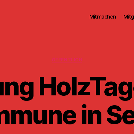
Mitmachen
Mitg
Kategorien
ÖFFENTLICH
ung HolzTage
mune in Se