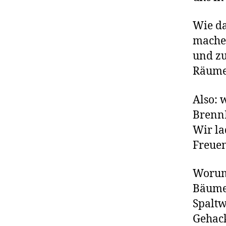
Wie da
mache
und z
Räumen
Also: 
Brenn
Wir la
Freuen
Worum
Bäume 
Spaltw
Gehack