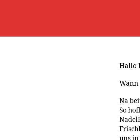
Hallo 
Wann w
Na bei
So hof
Nadel
Frischl
uns in