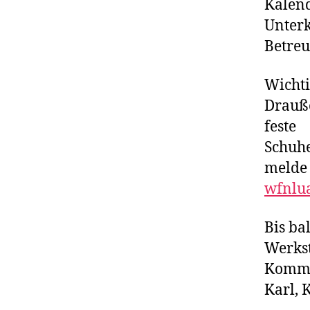
Kalend
Unterk
Betreu
Wichti
Drauß
feste
Schuhe
melde 
wfnlu
Bis ba
Werkst
Kommu
Karl, 