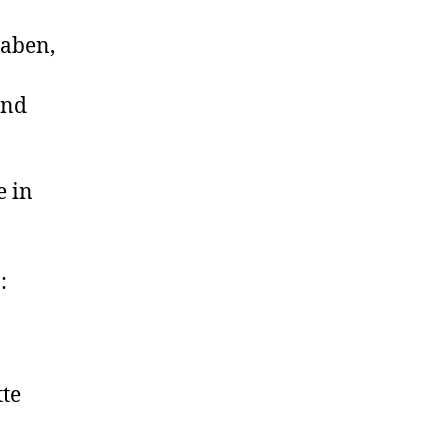
haben,
und
e in
:
tte