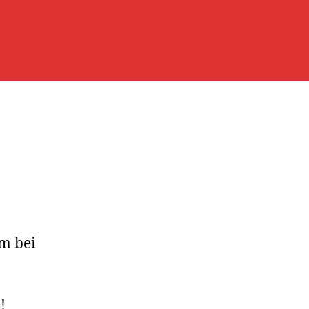
m bei
!