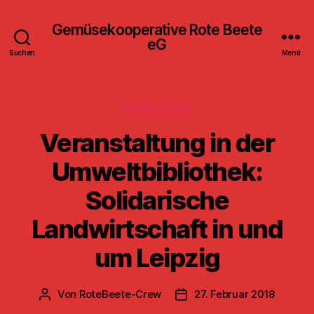
Gemüsekooperative Rote Beete
eG
Suchen
Menü
Kategorien
ÖFFENTLICH
Veranstaltung in der
Umweltbibliothek:
Solidarische
Landwirtschaft in und
um Leipzig
Von
RoteBeete-Crew
27. Februar 2018
Beitragsautor
Veröffentlichungsdatum