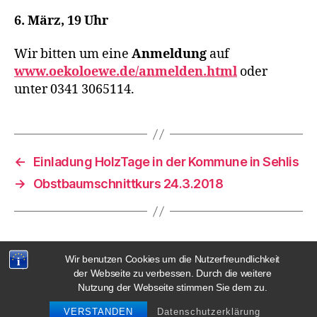
6. März, 19 Uhr
Wir bitten um eine
Anmeldung
auf
www.oekoloewe.de/anmelden.html
oder
unter 0341 3065114.
←
Einladung HolzTage in der Kommune in Sehlis
→
Obstbaumschnittkurs 24.3.2018
Wir benutzen Cookies um die Nutzerfreundlichkeit
der Webseite zu verbessen. Durch die weitere
© 2026
Gemüsekooperative Rote
Nach oben
↑
Nutzung der Webseite stimmen Sie dem zu.
Beete eG
VERSTANDEN
Datenschutzerklärung