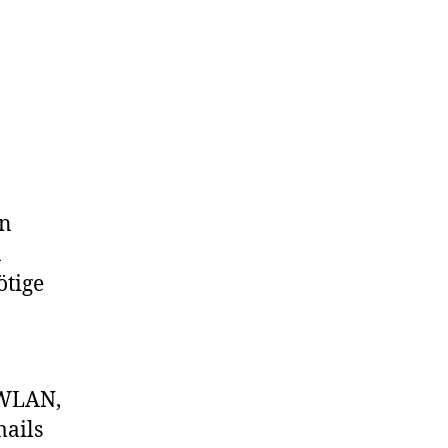
in
n
ötige
 WLAN,
mails