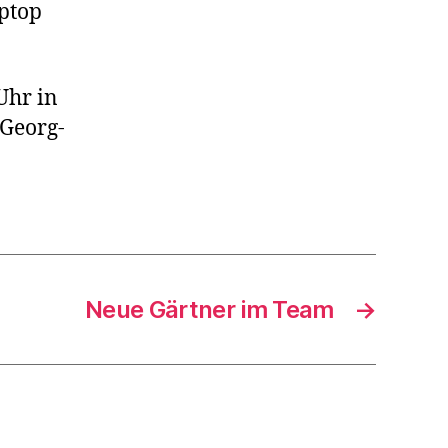
aptop
Uhr in
 Georg-
Neue Gärtner im Team
→