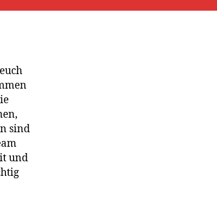
 euch
Kommen
ie
men,
n sind
Team
it und
htig