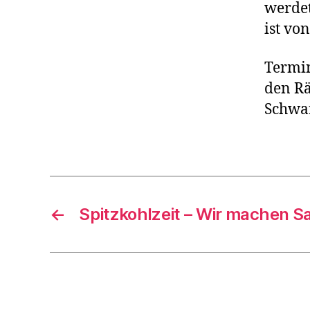
werdet
ist von
Termin
den Rä
Schwar
←
Spitzkohlzeit – Wir machen S