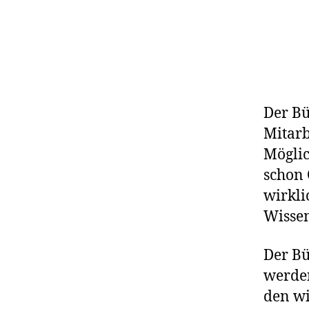
Der Bü
Mitarb
Möglic
schon
wirkli
Wisse
Der Bü
werden
den wi