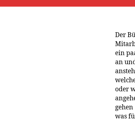
Der Bü
Mitarb
ein pa
an und
ansteh
welche
oder w
angehe
gehen 
was fü